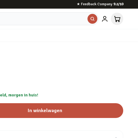
★
Feedback Company
9.2
/10
eld, morgen in huis!
In winkelwagen