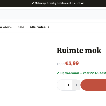
✔ Makkelijk & veilig betalen met o.a. iDEAL
or wie?
Sale
Alle cadeaus
Ruimte mok
Nu voor
€3,99
€5,99
✔ Op voorraad —
Voor 22:45 best
−
Aantal
+
:
1