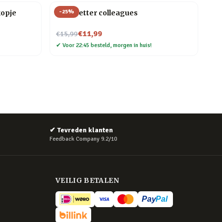
-
25
%
kopje
Mok Better colleagues
Nu voor
€11,99
€15,99
✔
Voor 22:45 besteld, morgen in huis!
✔
Tevreden klanten
Feedback Company 9.2/10
VEILIG BETALEN