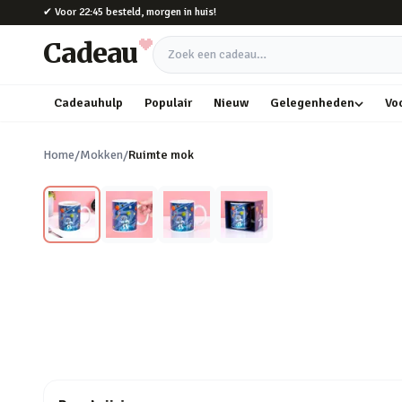
Naar hoofdinhoud
✔
Voor 22:45 besteld, morgen in huis!
Cadeau
Zoek een cadeau
Cadeauhulp
Populair
Nieuw
Gelegenheden
Vo
Home
/
Mokken
/
Ruimte mok