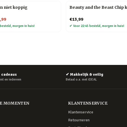
n niet koppig
Beauty and the Beast Chip 
,99
€13,99
besteld, morgen in huis!
✔
Voor 22:45 besteld, morgen in huis!
e cadeaus
✔
Makkelijk & veilig
nt en iedereen
Betaal o.a. met iDEAL
RE MOMENTEN
KLANTENSERVICE
Klantenservice
Retourneren