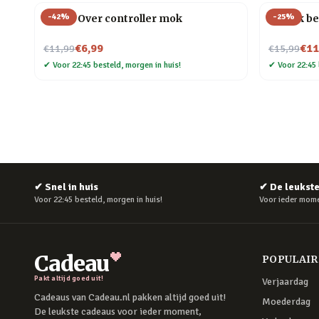
-
42
%
-
25
%
Game Over controller mok
Mok Ik be
Nu voor
Nu voor
€6,99
€11
€11,99
€15,99
✔
Voor 22:45 besteld, morgen in huis!
✔
Voor 22:45 
✔
Snel in huis
✔
De leukst
Voor 22:45 besteld, morgen in huis!
Voor ieder mome
Cadeau
POPULAI
Pakt altijd goed uit!
Verjaardag
Cadeaus van Cadeau.nl pakken altijd goed uit!
Moederdag
De leukste cadeaus voor ieder moment,