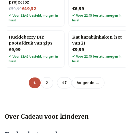
projector
Nu voor
€49,32
€6,99
€59,99
✔
Voor 22:45 besteld, morgen in
✔
Voor 22:45 besteld, morgen in
huis!
huis!
Huckleberry DIY
Kat karabijnhaken (set
pootafdruk van gips
van 2)
€9,99
€9,99
✔
Voor 22:45 besteld, morgen in
✔
Voor 22:45 besteld, morgen in
huis!
huis!
…
1
2
17
Volgende →
Over
Cadeau voor kinderen