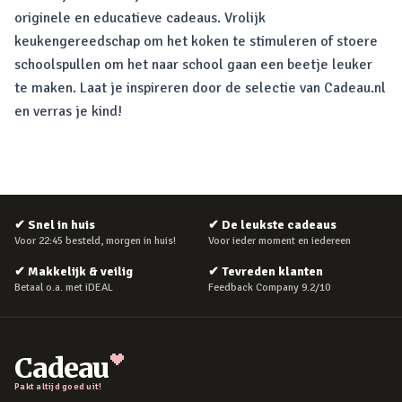
originele en educatieve cadeaus. Vrolijk
keukengereedschap om het koken te stimuleren of stoere
schoolspullen om het naar school gaan een beetje leuker
te maken. Laat je inspireren door de selectie van Cadeau.nl
en verras je kind!
✔
Snel in huis
✔
De leukste cadeaus
Voor 22:45 besteld, morgen in huis!
Voor ieder moment en iedereen
✔
Makkelijk & veilig
✔
Tevreden klanten
Betaal o.a. met iDEAL
Feedback Company 9.2/10
Cadeau
Pakt altijd goed uit!