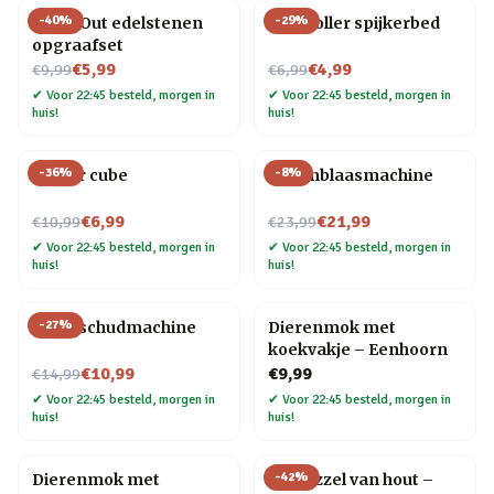
-
40
%
-
29
%
Dig It Out edelstenen
Controller spijkerbed
opgraafset
Nu voor
Nu voor
€5,99
€4,99
€9,99
€6,99
✔
Voor 22:45 besteld, morgen in
✔
Voor 22:45 besteld, morgen in
huis!
huis!
-
36
%
-
8
%
Finger cube
Bellenblaasmachine
Nu voor
Nu voor
€6,99
€21,99
€10,99
€23,99
✔
Voor 22:45 besteld, morgen in
✔
Voor 22:45 besteld, morgen in
huis!
huis!
-
27
%
Kaartschudmachine
Dierenmok met
koekvakje – Eenhoorn
Nu voor
€10,99
€9,99
€14,99
✔
Voor 22:45 besteld, morgen in
✔
Voor 22:45 besteld, morgen in
huis!
huis!
-
42
%
Dierenmok met
3D puzzel van hout –