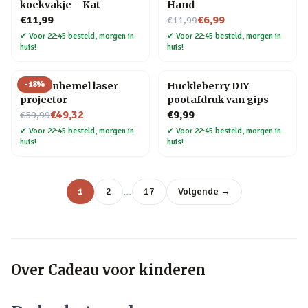
koekvakje – Kat
Hand
Nu voor
€11,99
€6,99
€11,99
✔
Voor 22:45 besteld, morgen in
✔
Voor 22:45 besteld, morgen in
huis!
huis!
-
18
%
Sterrenhemel laser
Huckleberry DIY
projector
pootafdruk van gips
Nu voor
€49,32
€9,99
€59,99
✔
Voor 22:45 besteld, morgen in
✔
Voor 22:45 besteld, morgen in
huis!
huis!
…
1
2
17
Volgende →
Over
Cadeau voor kinderen