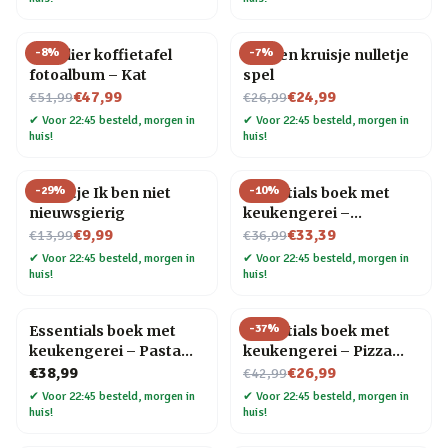
-
8
%
-
7
%
Huisdier koffietafel
Houten kruisje nulletje
fotoalbum – Kat
spel
Nu voor
Nu voor
€47,99
€24,99
€51,99
€26,99
✔
Voor 22:45 besteld, morgen in
✔
Voor 22:45 besteld, morgen in
huis!
huis!
-
29
%
-
10
%
Tegeltje Ik ben niet
Essentials boek met
nieuwsgierig
keukengerei –
Nu voor
Nu voor
Heupflacon
€9,99
€33,39
€13,99
€36,99
✔
Voor 22:45 besteld, morgen in
✔
Voor 22:45 besteld, morgen in
huis!
huis!
-
37
%
Essentials boek met
Essentials boek met
keukengerei – Pasta
keukengerei – Pizza
tools
Nu voor
tools
€38,99
€26,99
€42,99
✔
Voor 22:45 besteld, morgen in
✔
Voor 22:45 besteld, morgen in
huis!
huis!