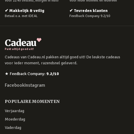
Voor 22:45 besteld, morgen in huis!
Voor ieder moment en iedereen
✔
Makkelijk & veilig
✔
Tevreden klanten
Betaal o.a. met iDEAL
Feedback Company 9.2/10
Cadeau
Pakt altijd goed uit!
Cadeaus van Cadeau.nl pakken altijd goed uit! De leukste cadeaus
voor ieder moment, razendsnel geleverd.
★
Feedback Company
:
9.2
/10
Facebook
Instagram
POPULAIRE MOMENTEN
Verjaardag
Moederdag
Vaderdag