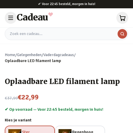
Naar hoofdinhoud
✔
Voor 22:45 besteld, morgen in huis!
Cadeau
Zoek een cadeau
Home
/
Gelegenheden
/
Vaderdagcadeaus
/
Oplaadbare LED filament lamp
Oplaadbare LED filament lamp
Nu voor
€22,99
€37,99
✔ Op voorraad —
Voor 22:45 besteld, morgen in huis!
Kies je variant
Ster
Regenboog