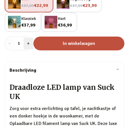
Nu voor
Nu voor
€22,99
€23,99
€37,99
€37,99
Klassiek
Hart
€37,99
€36,99
−
Aantal
+
:
In winkelwagen
1
Beschrijving
⌄
Draadloze LED lamp van Suck
UK
Zorg voor extra verlichting op tafel, je nachtkastje of
een donker hoekje in de woonkamer, met de
Oplaadbare LED filament lamp van Suck UK. Deze luxe