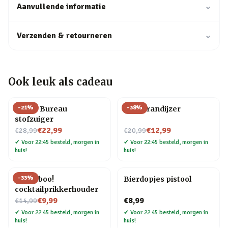
Aanvullende informatie
⌄
Verzenden & retourneren
⌄
Ook leuk als cadeau
-
21
%
-
38
%
Henry Bureau
BBQ brandijzer
stofzuiger
Nu voor
Nu voor
€22,99
€12,99
€28,99
€20,99
✔
Voor 22:45 besteld, morgen in
✔
Voor 22:45 besteld, morgen in
huis!
huis!
-
33
%
Pick a boo!
Bierdopjes pistool
cocktailprikkerhouder
Nu voor
€9,99
€8,99
€14,99
✔
Voor 22:45 besteld, morgen in
✔
Voor 22:45 besteld, morgen in
huis!
huis!