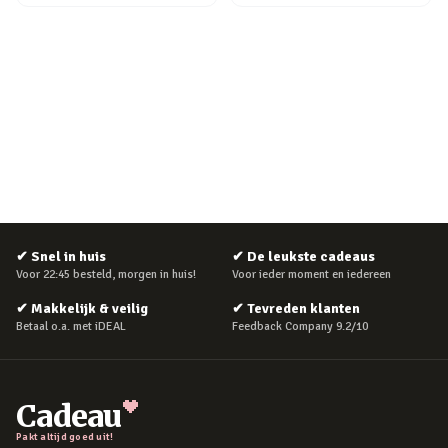
✔
Snel in huis
✔
De leukste cadeaus
Voor 22:45 besteld, morgen in huis!
Voor ieder moment en iedereen
✔
Makkelijk & veilig
✔
Tevreden klanten
Betaal o.a. met iDEAL
Feedback Company 9.2/10
Cadeau
Pakt altijd goed uit!