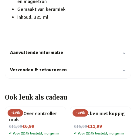
en magnetron
Gemaakt van keramiek
Inhoud: 325 ml
Aanvullende informatie
⌄
Verzenden & retourneren
⌄
Ook leuk als cadeau
-
42
%
-
25
%
Game Over controller
Mok Ik ben niet koppig
mok
Nu voor
Nu voor
€6,99
€11,99
€11,99
€15,99
✔
Voor 22:45 besteld, morgen in
✔
Voor 22:45 besteld, morgen in