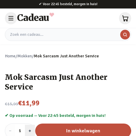
Naar hoofdinhoud
✔
Voor 22:45 besteld, morgen in huis!
Cadeau
Zoek een cadeau
Home
/
Mokken
/
Mok Sarcasm Just Another Service
Mok Sarcasm Just Another
Service
Nu voor
€11,99
€15,99
✔ Op voorraad —
Voor 22:45 besteld, morgen in huis!
−
Aantal
+
:
In winkelwagen
1