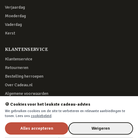
Verjaardag
Moederdag
Vaderdag
Kerst
KLANTENSERVICE
Klantenservice
Retourneren
Bestelling herroepen
Over Cadeau.nl
Algemene voorwaarden
Privacy & cookies
🍪 Cookies voor het leukste cadeau-advies
We gebruiken cookies om de site te verbeteren en relevante aanbiedingen te
tonen. Lees ons
cookiebeleid
.
VEILIG BETALEN
Alles accepteren
Weigeren
Nu voor
€11,99
In winkelwagen
€15,99