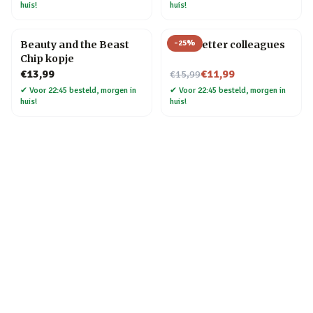
huis!
huis!
-
25
%
Beauty and the Beast
Mok Better colleagues
Chip kopje
Nu voor
€13,99
€11,99
€15,99
✔
Voor 22:45 besteld, morgen in
✔
Voor 22:45 besteld, morgen in
huis!
huis!