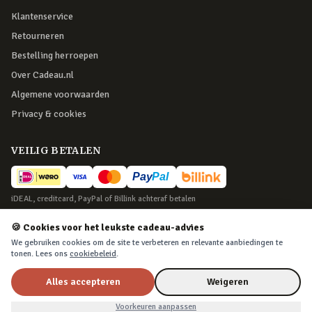
Klantenservice
Retourneren
Bestelling herroepen
Over Cadeau.nl
Algemene voorwaarden
Privacy & cookies
VEILIG BETALEN
iDEAL, creditcard, PayPal of Billink achteraf betalen
BEZORGING
🍪 Cookies voor het leukste cadeau-advies
We gebruiken cookies om de site te verbeteren en relevante aanbiedingen te
Voor 22:45 besteld, morgen in huis. Tot 365 dagen retourneren.
tonen. Lees ons
cookiebeleid
.
Alles accepteren
Weigeren
Drumstok Pennen – Blauw
©
2026
Cadeau.nl — Alle rechten voorbehouden
In winkelwagen
Nu voor
€9,99
Voorkeuren aanpassen
€10,99
Algemene voorwaarden
·
Privacy & cookies
·
Cookievoorkeuren