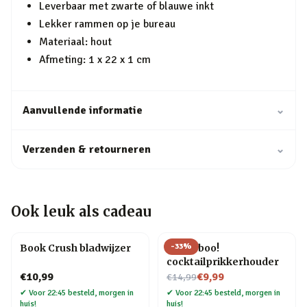
Leverbaar met zwarte of blauwe inkt
Lekker rammen op je bureau
Materiaal: hout
Afmeting: 1 x 22 x 1 cm
Aanvullende informatie
⌄
Verzenden & retourneren
⌄
Ook leuk als cadeau
-
33
%
Book Crush bladwijzer
Pick a boo!
cocktailprikkerhouder
Nu voor
€10,99
€9,99
€14,99
✔
Voor 22:45 besteld, morgen in
✔
Voor 22:45 besteld, morgen in
huis!
huis!