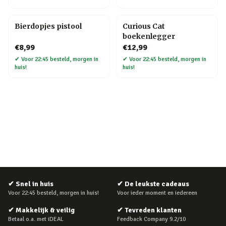
Bierdopjes pistool
Curious Cat
boekenlegger
€8,99
€12,99
✔
Voor 22:45 besteld, morgen in
✔
Voor 22:45 besteld, morgen in
huis!
huis!
✔
Snel in huis
✔
De leukste cadeaus
Voor 22:45 besteld, morgen in huis!
Voor ieder moment en iedereen
✔
Makkelijk & veilig
✔
Tevreden klanten
Betaal o.a. met iDEAL
Feedback Company 9.2/10