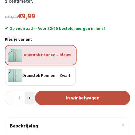
1 centimeter.
Nu voor
€9,99
€10,99
✔ Op voorraad —
Voor 22:45 besteld, morgen in huis!
Kies je variant
Drumstok Pennen – Blauw
Drumstok Pennen – Zwart
−
Aantal
+
:
In winkelwagen
1
Beschrijving
⌄