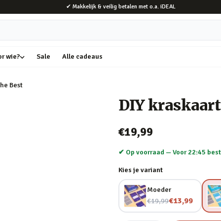
✔ Makkelijk & veilig betalen met o.a. iDEAL
or wie?
Sale
Alle cadeaus
The Best
DIY kraskaar
€19,99
✔ Op voorraad —
Voor 22:45 best
Kies je variant
Moeder
Nu voor
€13,99
€19,99