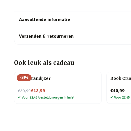
Aanvullende informatie
Verzenden & retourneren
Ook leuk als cadeau
-
38
%
BBQ brandijzer
Book Crus
Nu voor
€12,99
€10,99
€20,99
✔
Voor 22:45 besteld, morgen in huis!
✔
Voor 22:45 