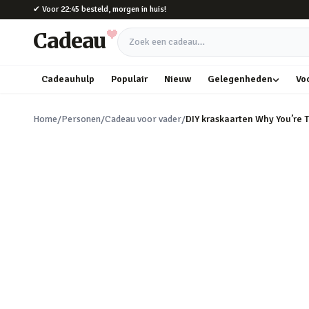
Naar hoofdinhoud
✔
Voor 22:45 besteld, morgen in huis!
Cadeau
Zoek een cadeau
Cadeauhulp
Populair
Nieuw
Gelegenheden
Vo
Home
/
Personen
/
Cadeau voor vader
/
DIY kraskaarten Why You’re 