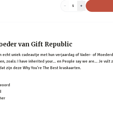
−
Aantal
+
:
1
oeder van Gift Republic
n echt uniek cadeautje met hun verjaardag of Vader- of Moederd
en, zoals:
I have inherited your…
en
People say we are…
Je vult 
 dat zijn deze Why You’re The Best kraskaarten.
twoord
d
her