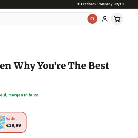
★
Feedback Company
9.2
/10
ten Why You’re The Best
eld, morgen in huis!
Vader
€19,99