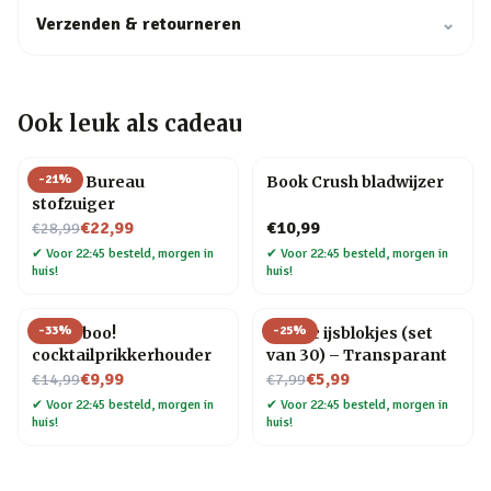
Verzenden & retourneren
⌄
Ook leuk als cadeau
-
21
%
Henry Bureau
Book Crush bladwijzer
stofzuiger
Nu voor
€22,99
€10,99
€28,99
✔
Voor 22:45 besteld, morgen in
✔
Voor 22:45 besteld, morgen in
huis!
huis!
-
33
%
-
25
%
Pick a boo!
Plastic ijsblokjes (set
cocktailprikkerhouder
van 30) – Transparant
Nu voor
Nu voor
€9,99
€5,99
€14,99
€7,99
✔
Voor 22:45 besteld, morgen in
✔
Voor 22:45 besteld, morgen in
huis!
huis!