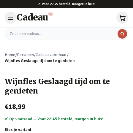
Naar hoofdinhoud
✔
Voor 22:45 besteld, morgen in huis!
Cadeau
Zoek een cadeau
Home
/
Personen
/
Cadeau voor haar
/
Wijnfles Geslaagd tijd om te genieten
Wijnfles Geslaagd tijd om te
genieten
€18,99
✔ Op voorraad —
Voor 22:45 besteld, morgen in huis!
Kies je variant