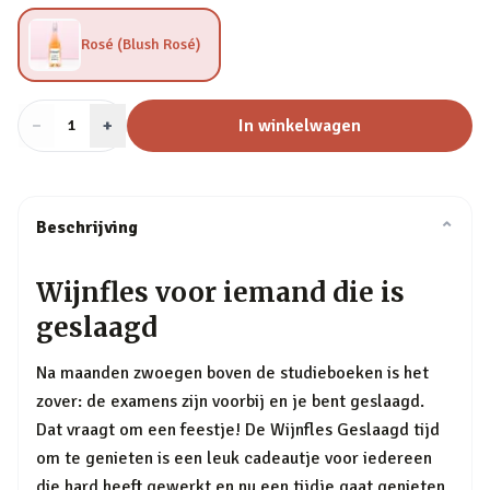
Rosé (Blush Rosé)
−
Aantal
+
:
In winkelwagen
1
Beschrijving
⌄
Wijnfles voor iemand die is
geslaagd
Na maanden zwoegen boven de studieboeken is het
zover: de examens zijn voorbij en je bent geslaagd.
Dat vraagt om een feestje! De Wijnfles Geslaagd tijd
om te genieten is een leuk cadeautje voor iedereen
die hard heeft gewerkt en nu een tijdje gaat genieten