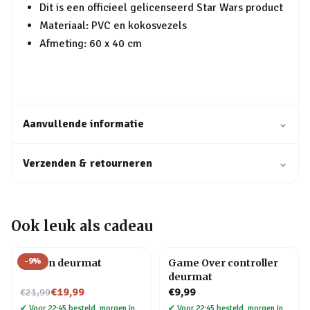
Dit is een officieel gelicenseerd Star Wars product
Materiaal: PVC en kokosvezels
Afmeting: 60 x 40 cm
Aanvullende informatie
⌄
Verzenden & retourneren
⌄
Ook leuk als cadeau
-
9
%
Katten deurmat
Game Over controller
deurmat
Nu voor
€19,99
€9,99
€21,99
✔
Voor 22:45 besteld, morgen in
✔
Voor 22:45 besteld, morgen in