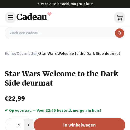
Naar hoofdinhoud
✔
Voor 22:45 besteld, morgen in huis!
Cadeau
Zoek een cadeau
Home
/
Deurmatten
/
Star Wars Welcome to the Dark Side deurmat
Star Wars Welcome to the Dark
Side deurmat
€22,99
✔ Op voorraad —
Voor 22:45 besteld, morgen in huis!
−
Aantal
+
:
In winkelwagen
1