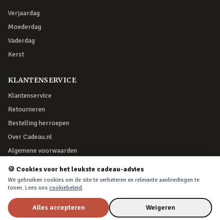
Verjaardag
Moederdag
Vaderdag
Kerst
KLANTENSERVICE
Klantenservice
Retourneren
Bestelling herroepen
Over Cadeau.nl
Algemene voorwaarden
Privacy & cookies
🍪 Cookies voor het leukste cadeau-advies
We gebruiken cookies om de site te verbeteren en relevante aanbiedingen te
tonen. Lees ons
cookiebeleid
.
VEILIG BETALEN
Alles accepteren
Weigeren