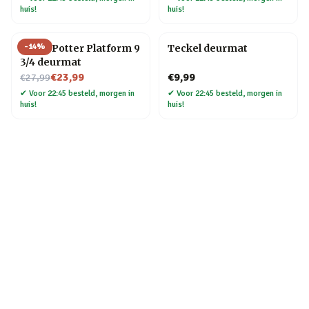
huis!
huis!
-
14
%
Harry Potter Platform 9
Teckel deurmat
3/4 deurmat
Nu voor
€23,99
€9,99
€27,99
✔
Voor 22:45 besteld, morgen in
✔
Voor 22:45 besteld, morgen in
huis!
huis!