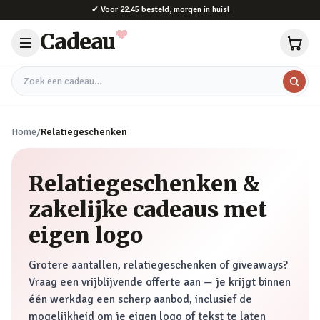
Naar hoofdinhoud
✔
Voor 22:45 besteld, morgen in huis!
Cadeau
Zoek een cadeau
Home
/
Relatiegeschenken
Relatiegeschenken &
zakelijke cadeaus met
eigen logo
Grotere aantallen, relatiegeschenken of giveaways?
Vraag een vrijblijvende offerte aan — je krijgt binnen
één werkdag een scherp aanbod, inclusief de
mogelijkheid om je eigen logo of tekst te laten