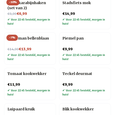
-
30
%
Hond karabijnhaken
Stadsfiets mok
(set van 2)
Nu voor
€6,99
€14,99
€9,99
✔
Voor 22:45 besteld, morgen in
✔
Voor 22:45 besteld, morgen in
huis!
huis!
-
7
%
Kerstman bellenblaas
Piemel pan
Nu voor
€13,99
€9,99
€14,99
✔
Voor 22:45 besteld, morgen in
✔
Voor 22:45 besteld, morgen in
huis!
huis!
Tomaat kookwekker
Teckel deurmat
€11,99
€9,99
✔
Voor 22:45 besteld, morgen in
✔
Voor 22:45 besteld, morgen in
huis!
huis!
Luipaard kruik
Blik kookwekker