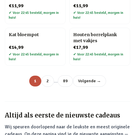
€11,99
€11,99
✔
Voor 22:45 besteld, morgen in
✔
Voor 22:45 besteld, morgen in
huis!
huis!
Kat bloempot
Houten borrelplank
met vakjes
€14,99
€17,99
✔
Voor 22:45 besteld, morgen in
✔
Voor 22:45 besteld, morgen in
huis!
huis!
…
1
2
89
Volgende →
Altijd als eerste de nieuwste cadeaus
Wij speuren doorlopend naar de leukste en meest originele
cadeaus. Op deze pagina vind je de nieuwste aanwinsten —