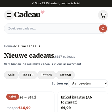
Naar hoofdinhoud
✔
Voor 22:45 besteld, morgen in huis!
Cadeau
Zoek een cadeau
Home
/
Nieuwe cadeaus
Nieuwe cadeaus
2117
cadeaus
Vers binnen: de nieuwste cadeaus in ons assortiment.
Sale
Tot €
10
Tot €
20
Tot €
50
Sorteer op
-
29
%
Flip Vase – Stad
Enkel kaartje (A6
formaat)
Nu voor
€16,99
€1,99
€23,99