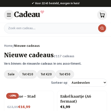
Naar hoofdinhoud
✔
Voor 22:45 besteld, morgen in huis!
Cadeau
Zoek een cadeau
Home
/
Nieuwe cadeaus
Nieuwe cadeaus
2117
cadeaus
Vers binnen: de nieuwste cadeaus in ons assortiment.
Sale
Tot €
10
Tot €
20
Tot €
50
Sorteer op
-
29
%
Flip Vase – Stad
Enkel kaartje (A6
formaat)
Nu voor
€16,99
€1,99
€23,99