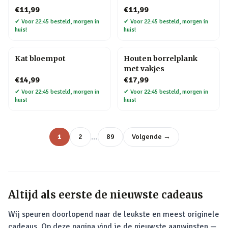
€11,99
€11,99
✔
Voor 22:45 besteld, morgen in
✔
Voor 22:45 besteld, morgen in
huis!
huis!
Kat bloempot
Houten borrelplank
met vakjes
€14,99
€17,99
✔
Voor 22:45 besteld, morgen in
✔
Voor 22:45 besteld, morgen in
huis!
huis!
…
1
2
89
Volgende →
Altijd als eerste de nieuwste cadeaus
Wij speuren doorlopend naar de leukste en meest originele
cadeaus. Op deze pagina vind je de nieuwste aanwinsten —