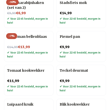
-
30
%
Hond karabijnhaken
Stadsfiets mok
(set van 2)
Nu voor
€6,99
€14,99
€9,99
✔
Voor 22:45 besteld, morgen in
✔
Voor 22:45 besteld, morgen in
huis!
huis!
-
7
%
Kerstman bellenblaas
Piemel pan
Nu voor
€13,99
€9,99
€14,99
✔
Voor 22:45 besteld, morgen in
✔
Voor 22:45 besteld, morgen in
huis!
huis!
Tomaat kookwekker
Teckel deurmat
€11,99
€9,99
✔
Voor 22:45 besteld, morgen in
✔
Voor 22:45 besteld, morgen in
huis!
huis!
Luipaard kruik
Blik kookwekker