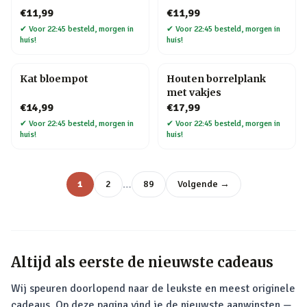
€11,99
€11,99
✔
Voor 22:45 besteld, morgen in
✔
Voor 22:45 besteld, morgen in
huis!
huis!
Kat bloempot
Houten borrelplank
met vakjes
€14,99
€17,99
✔
Voor 22:45 besteld, morgen in
✔
Voor 22:45 besteld, morgen in
huis!
huis!
…
1
2
89
Volgende →
Altijd als eerste de nieuwste cadeaus
Wij speuren doorlopend naar de leukste en meest originele
cadeaus. Op deze pagina vind je de nieuwste aanwinsten —