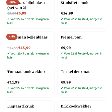
-
30
%
Hond karabijnhaken
Stadsfiets mok
(set van 2)
Nu voor
€6,99
€14,99
€9,99
✔
Voor 22:45 besteld, morgen in
✔
Voor 22:45 besteld, morgen in
huis!
huis!
-
7
%
Kerstman bellenblaas
Piemel pan
Nu voor
€13,99
€9,99
€14,99
✔
Voor 22:45 besteld, morgen in
✔
Voor 22:45 besteld, morgen in
huis!
huis!
Tomaat kookwekker
Teckel deurmat
€11,99
€9,99
✔
Voor 22:45 besteld, morgen in
✔
Voor 22:45 besteld, morgen in
huis!
huis!
Luipaard kruik
Blik kookwekker