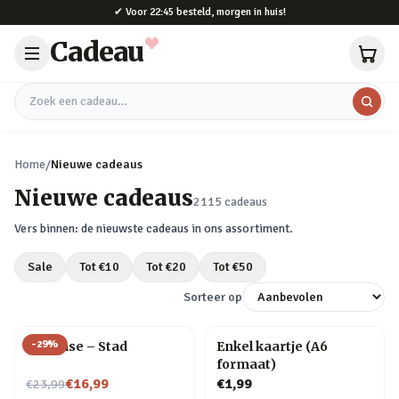
Naar hoofdinhoud
✔
Voor 22:45 besteld, morgen in huis!
Cadeau
Zoek een cadeau
Home
/
Nieuwe cadeaus
Nieuwe cadeaus
2115
cadeaus
Vers binnen: de nieuwste cadeaus in ons assortiment.
Sale
Tot €
10
Tot €
20
Tot €
50
Sorteer op
-
29
%
Flip Vase – Stad
Enkel kaartje (A6
formaat)
Nu voor
€16,99
€1,99
€23,99