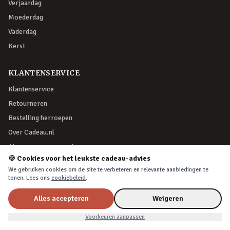
Verjaardag
Moederdag
Vaderdag
Kerst
KLANTENSERVICE
Klantenservice
Retourneren
Bestelling herroepen
Over Cadeau.nl
Algemene voorwaarden
🍪 Cookies voor het leukste cadeau-advies
Privacy & cookies
We gebruiken cookies om de site te verbeteren en relevante aanbiedingen te
tonen. Lees ons
cookiebeleid
.
VEILIG BETALEN
Alles accepteren
Weigeren
Tante
In winkelwagen
Nu voor
€7,99
Voorkeuren aanpassen
€15,99
iDEAL, creditcard, PayPal of Billink achteraf betalen