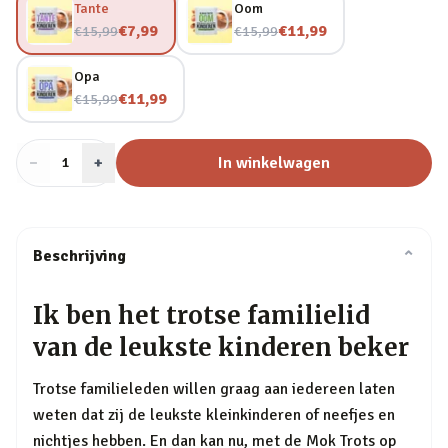
Tante
Oom
Nu voor
Nu voor
€7,99
€11,99
€15,99
€15,99
Opa
Nu voor
€11,99
€15,99
−
Aantal
+
:
In winkelwagen
1
Beschrijving
⌄
Ik ben het trotse familielid
van de leukste kinderen beker
Trotse familieleden willen graag aan iedereen laten
weten dat zij de leukste kleinkinderen of neefjes en
nichtjes hebben. En dan kan nu, met de Mok Trots op