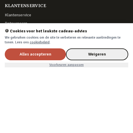
KLANTENSERVICE
Klantenservice
Retourneren
🍪 Cookies voor het leukste cadeau-advies
Bestelling herroepen
We gebruiken cookies om de site te verbeteren en relevante aanbiedingen te
Over Cadeau.nl
tonen. Lees ons
cookiebeleid
.
Algemene voorwaarden
Alles accepteren
Weigeren
Privacy & cookies
Nu voor
€12,99
In winkelwagen
€13,99
Voorkeuren aanpassen
VEILIG BETALEN
iDEAL, creditcard, PayPal of Billink achteraf betalen
BEZORGING
Voor 22:45 besteld, morgen in huis. Tot 365 dagen retourneren.