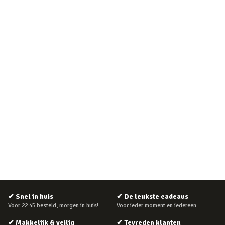
✔
Snel in huis
✔
De leukste cadeaus
Voor 22:45 besteld, morgen in huis!
Voor ieder moment en iedereen
✔
Makkelijk & veilig
✔
Tevreden klanten