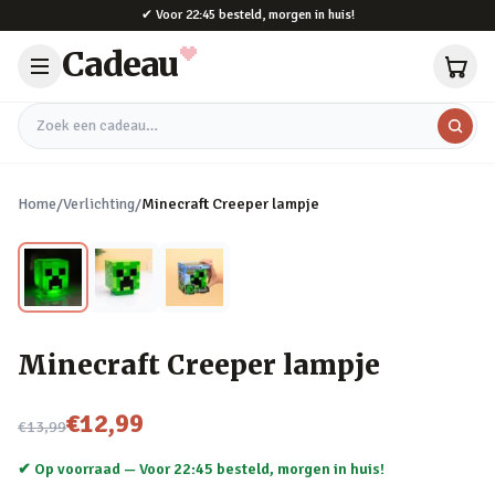
Naar hoofdinhoud
✔
Voor 22:45 besteld, morgen in huis!
Cadeau
Zoek een cadeau
Home
/
Verlichting
/
Minecraft Creeper lampje
Minecraft Creeper lampje
Nu voor
€12,99
€13,99
✔ Op voorraad —
Voor 22:45 besteld, morgen in huis!