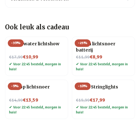
Ook leuk als cadeau
-
39
%
-
25
%
Onderwater lichtshow
Edison lichtsnoer
batterij
Nu voor
Nu voor
€10,99
€8,99
€17,99
€11,99
✔
Voor 22:45 besteld, morgen in
✔
Voor 22:45 besteld, morgen in
huis!
huis!
-
9
%
-
10
%
Klimop lichtsnoer
Bottle Stringlights
Nu voor
Nu voor
€13,59
€17,99
€14,99
€19,99
✔
Voor 22:45 besteld, morgen in
✔
Voor 22:45 besteld, morgen in
huis!
huis!