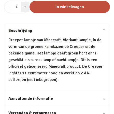
−
Aantal
+
:
In winkelwagen
1
Beschrijving
⌄
Creeper lampje van Minecraft. Vierkant lampje, in de
vorm van de groene kamikazemob Creeper uit de
bekende game. Het lampje geeft groen licht en is
geschikt als bureaulamp of nachtlampje. Dit is een
officieel gelicenseerd Minecraft product. De Creeper
Light is 11 centimeter hoog en werkt op 2 AA-
batterijen (niet inbegrepen).
Aanvullende informatie
⌄
Verzenden & retourneren
⌄