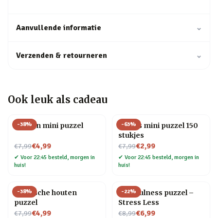
Aanvullende informatie
⌄
Verzenden & retourneren
⌄
Ook leuk als cadeau
-
38
%
-
63
%
Houten mini puzzel
Vogels mini puzzel 150
stukjes
Nu voor
Nu voor
€4,99
€2,99
€7,99
€7,99
✔
Voor 22:45 besteld, morgen in
✔
Voor 22:45 besteld, morgen in
huis!
huis!
-
38
%
-
22
%
Elastische houten
Mindfulness puzzel –
puzzel
Stress Less
Nu voor
Nu voor
€4,99
€6,99
€7,99
€8,99