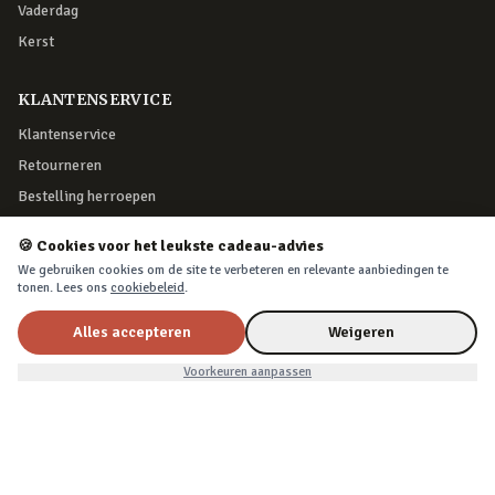
Vaderdag
Kerst
KLANTENSERVICE
Klantenservice
Retourneren
Bestelling herroepen
Over Cadeau.nl
🍪 Cookies voor het leukste cadeau-advies
Algemene voorwaarden
We gebruiken cookies om de site te verbeteren en relevante aanbiedingen te
tonen. Lees ons
cookiebeleid
.
Privacy & cookies
Alles accepteren
Weigeren
VEILIG BETALEN
€13,99
In winkelwagen
Voorkeuren aanpassen
iDEAL, creditcard, PayPal of Billink achteraf betalen
BEZORGING