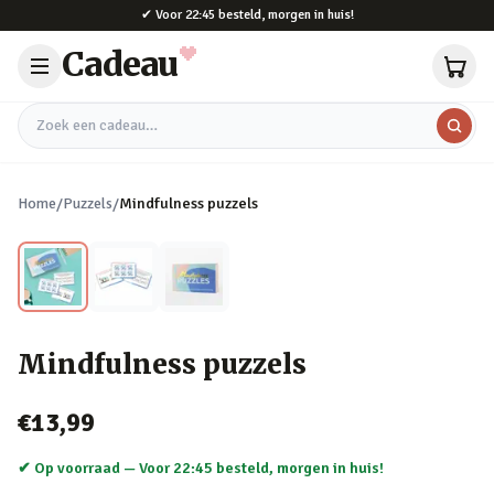
Naar hoofdinhoud
✔
Voor 22:45 besteld, morgen in huis!
Cadeau
Zoek een cadeau
Home
/
Puzzels
/
Mindfulness puzzels
Mindfulness puzzels
€13,99
✔ Op voorraad —
Voor 22:45 besteld, morgen in huis!