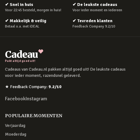
✔
Snel in huis
✔
De leukste cadeaus
Voor 22:45 besteld, morgen in huis!
Voor ieder moment en iedereen
✔
Makkelijk & veilig
✔
Tevreden klanten
Betaal o.a. met iDEAL
Feedback Company 9.2/10
Cadeau
Pakt altijd goed uit!
Cadeaus van Cadeau.nl pakken altijd goed uit! De leukste cadeaus
voor ieder moment, razendsnel geleverd.
★
Feedback Company
:
9.2
/10
Facebook
Instagram
POPULAIRE MOMENTEN
Verjaardag
Moederdag