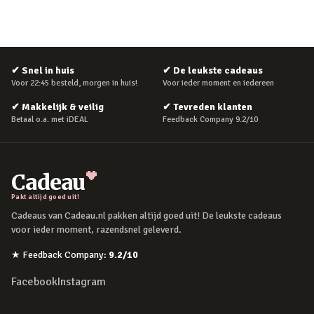
✔
Snel in huis
✔
De leukste cadeaus
Voor 22:45 besteld, morgen in huis!
Voor ieder moment en iedereen
✔
Makkelijk & veilig
✔
Tevreden klanten
Betaal o.a. met iDEAL
Feedback Company 9.2/10
Cadeau
Pakt altijd goed uit!
Cadeaus van Cadeau.nl pakken altijd goed uit! De leukste cadeaus
voor ieder moment, razendsnel geleverd.
★
Feedback Company
:
9.2
/10
Facebook
Instagram