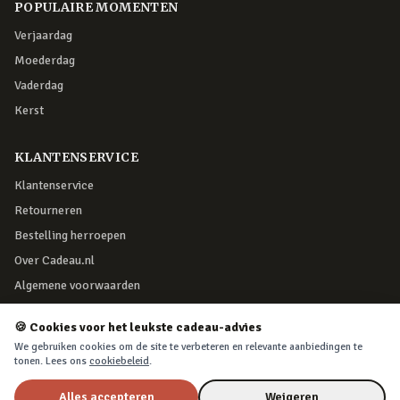
POPULAIRE MOMENTEN
Verjaardag
Moederdag
Vaderdag
Kerst
KLANTENSERVICE
Klantenservice
Retourneren
Bestelling herroepen
Over Cadeau.nl
Algemene voorwaarden
Privacy & cookies
🍪 Cookies voor het leukste cadeau-advies
We gebruiken cookies om de site te verbeteren en relevante aanbiedingen te
VEILIG BETALEN
tonen. Lees ons
cookiebeleid
.
Alles accepteren
Weigeren