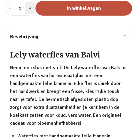
−
Aantal
+
:
In winkelwagen
1
Beschrijving
⌄
Lely waterfles van Balvi
Neem een slok met stijl! De Lely waterfles van Balvi is
een waterfles van borosilicaatglas met een
handgemaakte lelie binnenin. Elke fles is uniek door
het handwerk en brengt een frisse, kleurrijke touch
naar je tafel. De hermetisch afgesloten plastic dop
zorgt voor extra duurzaamheid en je kunt hem in de
koelkast zetten voor koud, vers water. Een origineel
cadeau voor bloemenliefhebbers!
Waterfles met handgemaakte lelie binnenin