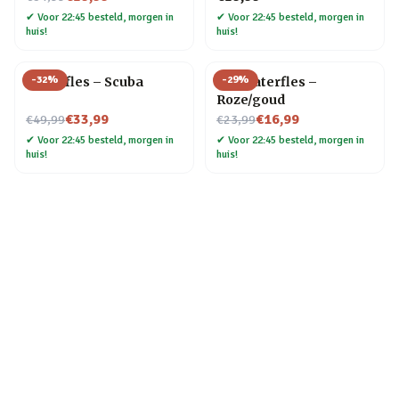
✔
Voor 22:45 besteld, morgen in
✔
Voor 22:45 besteld, morgen in
huis!
huis!
-
32
%
-
29
%
Waterfles – Scuba
Kat waterfles –
Roze/goud
Nu voor
Nu voor
€33,99
€16,99
€49,99
€23,99
✔
Voor 22:45 besteld, morgen in
✔
Voor 22:45 besteld, morgen in
huis!
huis!