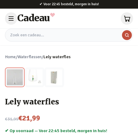
Naar hoofdinhoud
✔
Voor 22:45 besteld, morgen in huis!
Cadeau
Zoek een cadeau
Home
/
Waterflessen
/
Lely waterfles
Lely waterfles
Nu voor
€21,99
€31,99
✔ Op voorraad —
Voor 22:45 besteld, morgen in huis!