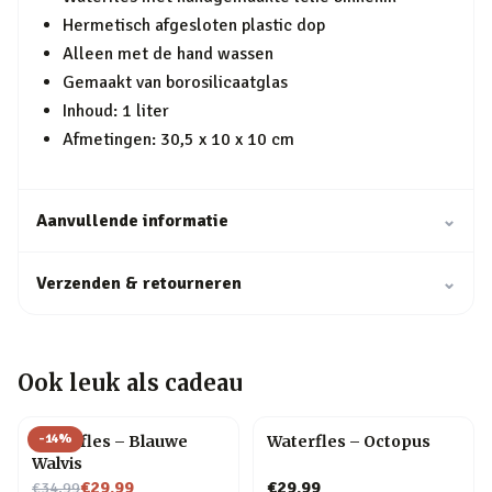
Hermetisch afgesloten plastic dop
Alleen met de hand wassen
Gemaakt van borosilicaatglas
Inhoud: 1 liter
Afmetingen: 30,5 x 10 x 10 cm
Aanvullende informatie
⌄
Verzenden & retourneren
⌄
Ook leuk als cadeau
-
14
%
Waterfles – Blauwe
Waterfles – Octopus
Walvis
Nu voor
€29,99
€29,99
€34,99