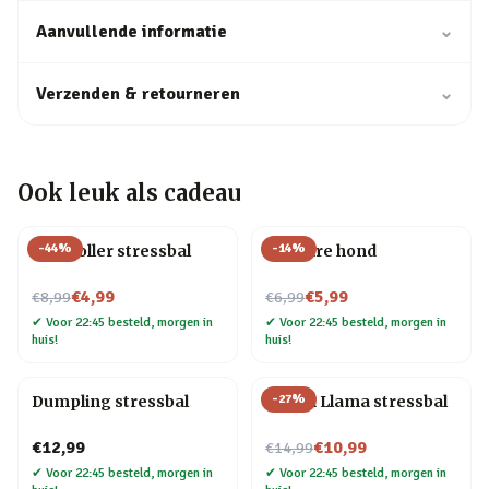
Aanvullende informatie
⌄
Verzenden & retourneren
⌄
Ook leuk als cadeau
-
44
%
-
14
%
Controller stressbal
Rekbare hond
Nu voor
Nu voor
€4,99
€5,99
€8,99
€6,99
✔
Voor 22:45 besteld, morgen in
✔
Voor 22:45 besteld, morgen in
huis!
huis!
-
27
%
Dumpling stressbal
Calma Llama stressbal
Nu voor
€12,99
€10,99
€14,99
✔
Voor 22:45 besteld, morgen in
✔
Voor 22:45 besteld, morgen in