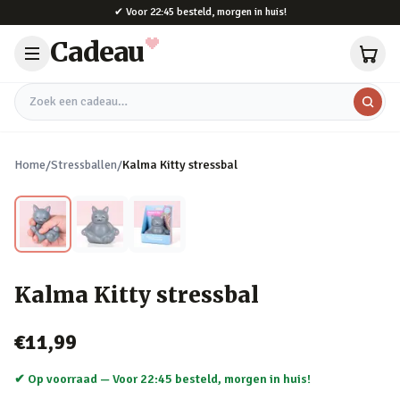
Naar hoofdinhoud
✔
Voor 22:45 besteld, morgen in huis!
Cadeau
Zoek een cadeau
Home
/
Stressballen
/
Kalma Kitty stressbal
Kalma Kitty stressbal
€11,99
✔ Op voorraad —
Voor 22:45 besteld, morgen in huis!