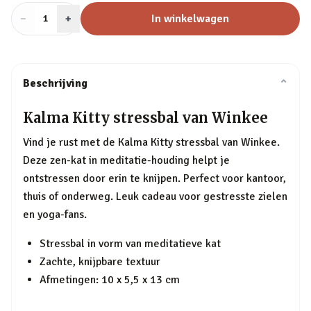
−
Aantal
+
:
In winkelwagen
1
Beschrijving
⌄
Kalma Kitty stressbal van Winkee
Vind je rust met de Kalma Kitty stressbal van Winkee.
Deze zen-kat in meditatie-houding helpt je
ontstressen door erin te knijpen. Perfect voor kantoor,
thuis of onderweg. Leuk cadeau voor gestresste zielen
en yoga-fans.
Stressbal in vorm van meditatieve kat
Zachte, knijpbare textuur
Afmetingen: 10 x 5,5 x 13 cm