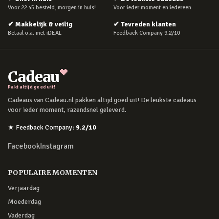
Voor 22:45 besteld, morgen in huis!
Voor ieder moment en iedereen
✔
Makkelijk & veilig
✔
Tevreden klanten
Betaal o.a. met iDEAL
Feedback Company 9.2/10
Cadeau
Pakt altijd goed uit!
Cadeaus van Cadeau.nl pakken altijd goed uit! De leukste cadeaus
voor ieder moment, razendsnel geleverd.
★
Feedback Company
:
9.2
/10
Facebook
Instagram
POPULAIRE MOMENTEN
Verjaardag
Moederdag
Vaderdag