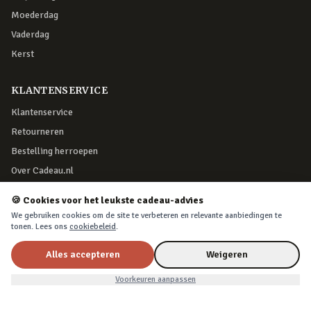
Moederdag
Vaderdag
Kerst
KLANTENSERVICE
Klantenservice
Retourneren
Bestelling herroepen
Over Cadeau.nl
Algemene voorwaarden
🍪 Cookies voor het leukste cadeau-advies
Privacy & cookies
We gebruiken cookies om de site te verbeteren en relevante aanbiedingen te
tonen. Lees ons
cookiebeleid
.
VEILIG BETALEN
Alles accepteren
Weigeren
Nu voor
€7,99
In winkelwagen
€11,99
Voorkeuren aanpassen
iDEAL, creditcard, PayPal of Billink achteraf betalen