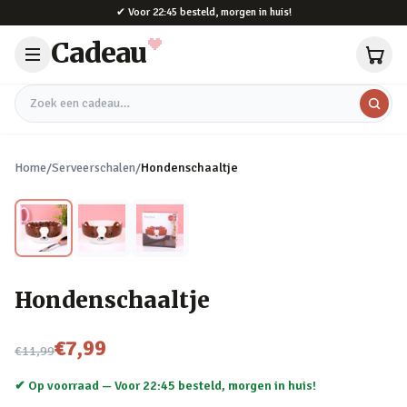
Naar hoofdinhoud
✔
Voor 22:45 besteld, morgen in huis!
Cadeau
Zoek een cadeau
Home
/
Serveerschalen
/
Hondenschaaltje
Hondenschaaltje
Nu voor
€7,99
€11,99
✔ Op voorraad —
Voor 22:45 besteld, morgen in huis!