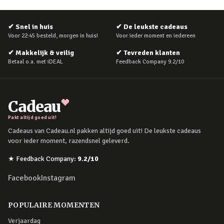
✔
Snel in huis
✔
De leukste cadeaus
Voor 22:45 besteld, morgen in huis!
Voor ieder moment en iedereen
✔
Makkelijk & veilig
✔
Tevreden klanten
Betaal o.a. met iDEAL
Feedback Company 9.2/10
Cadeau
Pakt altijd goed uit!
Cadeaus van Cadeau.nl pakken altijd goed uit! De leukste cadeaus
voor ieder moment, razendsnel geleverd.
★
Feedback Company
:
9.2
/10
Facebook
Instagram
POPULAIRE MOMENTEN
Verjaardag