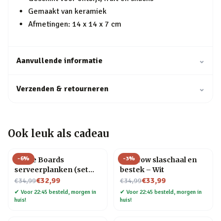
Gemaakt van keramiek
Afmetingen: 14 x 14 x 7 cm
Aanvullende informatie
⌄
Verzenden & retourneren
⌄
Ook leuk als cadeau
-
6
%
-
3
%
Bottle Boards
Sparrow slaschaal en
serveerplanken (set
bestek – Wit
Nu voor
van 3)
Nu voor
€32,99
€33,99
€34,99
€34,99
✔
Voor 22:45 besteld, morgen in
✔
Voor 22:45 besteld, morgen in
huis!
huis!