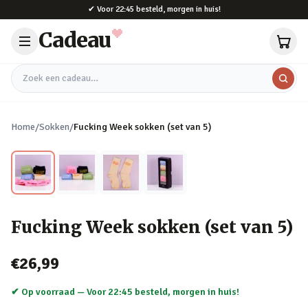
Naar hoofdinhoud
✔
Voor 22:45 besteld, morgen in huis!
Cadeau
Zoek een cadeau
Home
/
Sokken
/
Fucking Week sokken (set van 5)
Fucking Week sokken (set van 5)
€26,99
✔ Op voorraad —
Voor 22:45 besteld, morgen in huis!