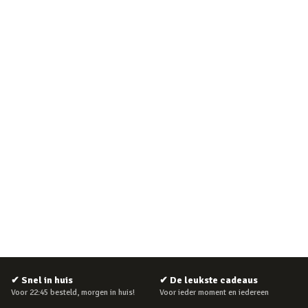
✔
Snel in huis
✔
De leukste cadeaus
Voor 22:45 besteld, morgen in huis!
Voor ieder moment en iedereen