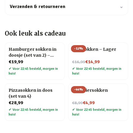
Verzenden & retourneren
⌄
Ook leuk als cadeau
-
12
%
Hamburger sokken in
Bier sokken – Lager
doosje (set van 2) –
Maat 41 t/m 45
Nu voor
€19,99
€14,99
€16,99
✔
Voor 22:45 besteld, morgen in
✔
Voor 22:45 besteld, morgen in
huis!
huis!
-
44
%
Pizzasokken in doos
Gele biersokken
(set van 4)
Nu voor
€28,99
€4,99
€8,99
✔
Voor 22:45 besteld, morgen in
✔
Voor 22:45 besteld, morgen in
huis!
huis!