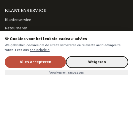
KLANTENSERVICE
Klantenservice
Retourneren
Bestelling herroepen
🍪 Cookies voor het leukste cadeau-advies
Over Cadeau.nl
We gebruiken cookies om de site te verbeteren en relevante aanbiedingen te
tonen. Lees ons
cookiebeleid
.
Algemene voorwaarden
Privacy & cookies
Alles accepteren
Weigeren
€26,99
In winkelwagen
Voorkeuren aanpassen
VEILIG BETALEN
iDEAL, creditcard, PayPal of Billink achteraf betalen
BEZORGING
Voor 22:45 besteld, morgen in huis. Tot 365 dagen retourneren.