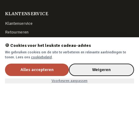
KLANTENSERVICE
Klantenservice
Retourneren
Bestelling herroepen
🍪 Cookies voor het leukste cadeau-advies
Over Cadeau.nl
We gebruiken cookies om de site te verbeteren en relevante aanbiedingen te
tonen. Lees ons
cookiebeleid
.
Algemene voorwaarden
Privacy & cookies
Alles accepteren
Weigeren
Worstenbroodje
In winkelwagen
Nu voor
€11,99
Voorkeuren aanpassen
€15,99
VEILIG BETALEN
iDEAL, creditcard, PayPal of Billink achteraf betalen
BEZORGING
Voor 22:45 besteld, morgen in huis. Tot 365 dagen retourneren.