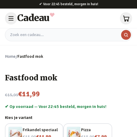
Naar hoofdinhoud
✔
Voor 22:45 besteld, morgen in huis!
Cadeau
Zoek een cadeau
Home
/
Fastfood mok
Fastfood mok
Nu voor
€11,99
€15,99
✔ Op voorraad —
Voor 22:45 besteld, morgen in huis!
Kies je variant
Frikandel speciaal
Pizza
Nu voor
Nu voor
€11,99
€7,99
€15,99
€15,99