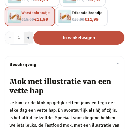
Worstenbroodje
Frikandelbroodje
Nu voor
Nu voor
€11,99
€11,99
€15,99
€15,99
−
Aantal
+
:
In winkelwagen
1
Beschrijving
⌄
Mok met illustratie van een
vette hap
Je kunt er de klok op gelijk zetten: jouw collega eet
elke dag een vette hap. En avontuurlijk als hij of zij is,
is het altijd hetzelfde. Speciaal voor diegene hebben
we iets leuks: de Fastfood mok, met een illustratie van