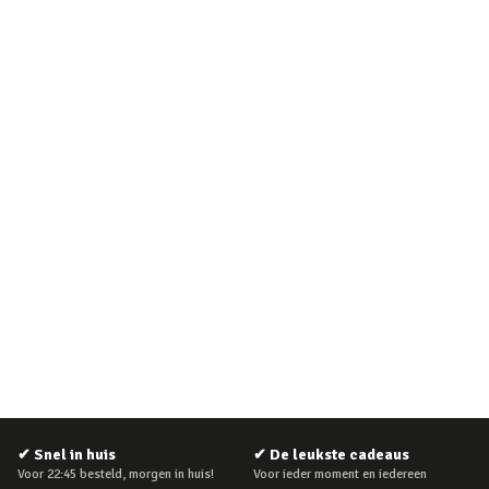
✔
Snel in huis
✔
De leukste cadeaus
Voor 22:45 besteld, morgen in huis!
Voor ieder moment en iedereen