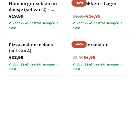
-
12
%
Hamburger sokken in
Bier sokken – Lager
doosje (set van 2) –
Maat 41 t/m 45
Nu voor
€19,99
€14,99
€16,99
✔
Voor 22:45 besteld, morgen in
✔
Voor 22:45 besteld, morgen in
huis!
huis!
-
44
%
Pizzasokken in doos
Gele biersokken
(set van 4)
Nu voor
€28,99
€4,99
€8,99
✔
Voor 22:45 besteld, morgen in
✔
Voor 22:45 besteld, morgen in
huis!
huis!