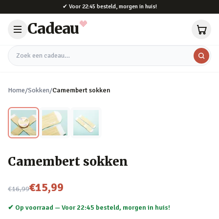
Naar hoofdinhoud
✔
Voor 22:45 besteld, morgen in huis!
Cadeau
Zoek een cadeau
Home
/
Sokken
/
Camembert sokken
Camembert sokken
Nu voor
€15,99
€16,99
✔ Op voorraad —
Voor 22:45 besteld, morgen in huis!