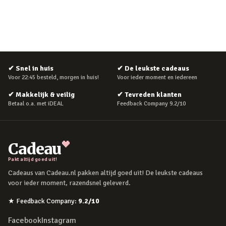
✔
Snel in huis
✔
De leukste cadeaus
Voor 22:45 besteld, morgen in huis!
Voor ieder moment en iedereen
✔
Makkelijk & veilig
✔
Tevreden klanten
Betaal o.a. met iDEAL
Feedback Company 9.2/10
Cadeau
Pakt altijd goed uit!
Cadeaus van Cadeau.nl pakken altijd goed uit! De leukste cadeaus
voor ieder moment, razendsnel geleverd.
★
Feedback Company
:
9.2
/10
Facebook
Instagram