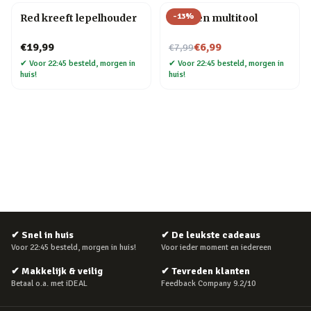
-
13
%
Red kreeft lepelhouder
Kruiden multitool
Nu voor
€19,99
€6,99
€7,99
✔
Voor 22:45 besteld, morgen in
✔
Voor 22:45 besteld, morgen in
huis!
huis!
✔
Snel in huis
✔
De leukste cadeaus
Voor 22:45 besteld, morgen in huis!
Voor ieder moment en iedereen
✔
Makkelijk & veilig
✔
Tevreden klanten
Betaal o.a. met iDEAL
Feedback Company 9.2/10