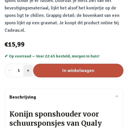
spons schuif je er tussen. Doordat je niets ziet van het
bevestigingsmateriaal, lijkt het alsof het konijntje op de
spons ligt te chillen. Grappig detail: de bovenkant van een
spons lijkt op een grasmat. Je koopt dit product online bij
Cadeau.nl.
€15,99
✔ Op voorraad —
Voor 22:45 besteld, morgen in huis!
−
Aantal
+
:
In winkelwagen
1
Beschrijving
⌄
Konijn sponshouder voor
schuursponsjes van Qualy