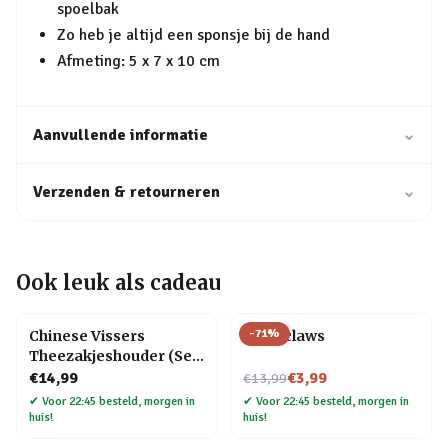
spoelbak
Zo heb je altijd een sponsje bij de hand
Afmeting: 5 x 7 x 10 cm
Aanvullende informatie
⌄
Verzenden & retourneren
⌄
Ook leuk als cadeau
-
71
%
Chinese Vissers
Meat claws
Theezakjeshouder (Set
Van 4)
Nu voor
€14,99
€3,99
€13,99
✔
Voor 22:45 besteld, morgen in
✔
Voor 22:45 besteld, morgen in
huis!
huis!