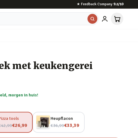
★
Feedback Company
9.2
/10
oek met keukengerei
eld, morgen in huis!
Pizza tools
Heupflacon
Nu voor
Nu voor
€26,99
€33,39
€42,99
€36,99