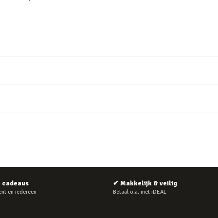
e cadeaus
✔
Makkelijk & veilig
nt en iedereen
Betaal o.a. met iDEAL