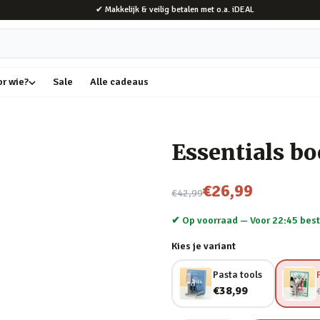
✔ Makkelijk & veilig betalen met o.a. iDEAL
or wie?
Sale
Alle cadeaus
Essentials b
Nu voor
€26,99
€42,99
✔ Op voorraad —
Voor 22:45 best
Kies je variant
Pasta tools
€38,99