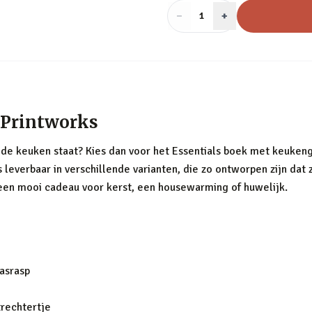
−
Aantal
+
:
1
 Printworks
de keuken staat? Kies dan voor het Essentials boek met keukenger
everbaar in verschillende varianten, die zo ontworpen zijn dat ze
een mooi cadeau voor kerst, een housewarming of huwelijk.
aasrasp
trechtertje