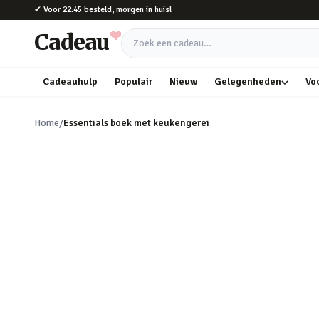
Naar hoofdinhoud
✔
Voor 22:45 besteld, morgen in huis!
Cadeau
Zoek een cadeau
Cadeauhulp
Populair
Nieuw
Gelegenheden
Vo
Home
/
Essentials boek met keukengerei