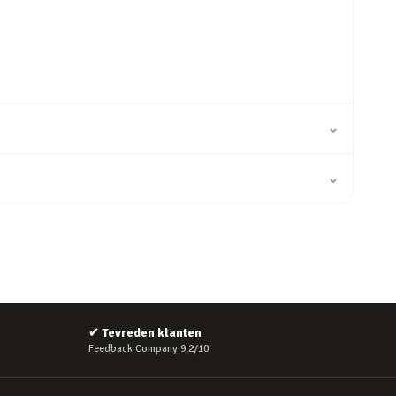
⌄
⌄
✔
Tevreden klanten
Feedback Company 9.2/10