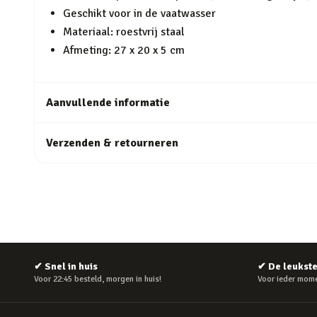
Geschikt voor in de vaatwasser
Materiaal: roestvrij staal
Afmeting: 27 x 20 x 5 cm
Aanvullende informatie
Verzenden & retourneren
✔
Snel in huis
✔
De leukst
Voor 22:45 besteld, morgen in huis!
Voor ieder mome