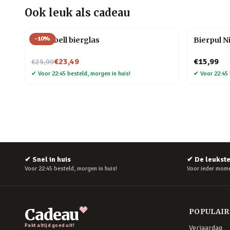
Ook leuk als cadeau
-
10
%
Dumbbell bierglas
Bierpul N
Nu voor
€23,49
€15,99
€25,99
✔
Voor 22:45 besteld, morgen in huis!
✔
Voor 22:45 
✔
Snel in huis
✔
De leukst
Voor 22:45 besteld, morgen in huis!
Voor ieder mome
Cadeau
POPULAI
Pakt altijd goed uit!
Verjaardag