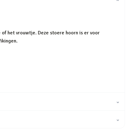
⌄
e of het vrouwtje. Deze stoere hoorn is er voor
Vikingen.
⌄
⌄