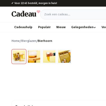
Naar hoofdinhoud
✔
Voor 22:45 besteld, morgen in huis!
Cadeau
Zoek een cadeau
Cadeauhulp
Populair
Nieuw
Gelegenheden
Vo
Home
/
Bierglazen
/
Bierhoorn