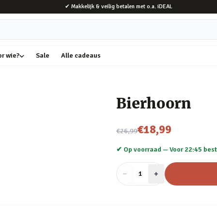
✔ Makkelijk & veilig betalen met o.a. iDEAL
or wie?
Sale
Alle cadeaus
Bierhoorn
Nu voor
€18,99
€26,99
✔ Op voorraad —
Voor 22:45 best
−
Aantal
+
:
1