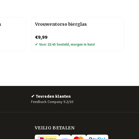
s
Vrouwentorso bierglas
€9,99
✔
Voor 22:45 besteld, morgen in huis!
✔
Tevreden klanten
Feedback Company 9.2/10
VEILIG BETALEN