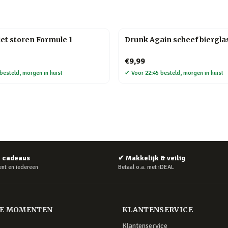
iet storen Formule 1
Drunk Again scheef biergla
€9,99
besteld, morgen in huis!
✔
Voor 22:45 besteld, morgen in huis!
e cadeaus
✔
Makkelijk & veilig
nt en iedereen
Betaal o.a. met iDEAL
RE MOMENTEN
KLANTENSERVICE
Klantenservice