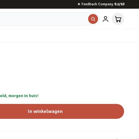
★
Feedback Company
9.2
/10
eld, morgen in huis!
In winkelwagen