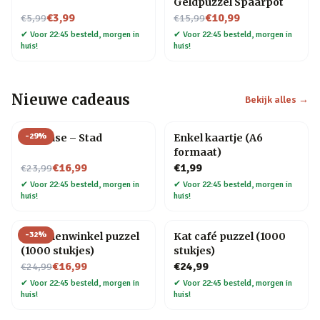
Geldpuzzel Spaarpot
Nu voor
Nu voor
€3,99
€10,99
€5,99
€15,99
✔
Voor 22:45 besteld, morgen in
✔
Voor 22:45 besteld, morgen in
huis!
huis!
Nieuwe cadeaus
Bekijk alles →
-
29
%
Flip Vase – Stad
Enkel kaartje (A6
formaat)
Nu voor
€16,99
€1,99
€23,99
✔
Voor 22:45 besteld, morgen in
✔
Voor 22:45 besteld, morgen in
huis!
huis!
-
32
%
Bloemenwinkel puzzel
Kat café puzzel (1000
(1000 stukjes)
stukjes)
Nu voor
€16,99
€24,99
€24,99
✔
Voor 22:45 besteld, morgen in
✔
Voor 22:45 besteld, morgen in
huis!
huis!