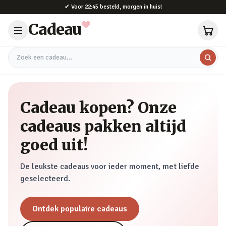
Naar hoofdinhoud
✔
Voor 22:45 besteld, morgen in huis!
Cadeau
Zoek een cadeau
Cadeau kopen? Onze
cadeaus pakken altijd
goed uit!
De leukste cadeaus voor ieder moment, met liefde
geselecteerd.
Ontdek populaire cadeaus