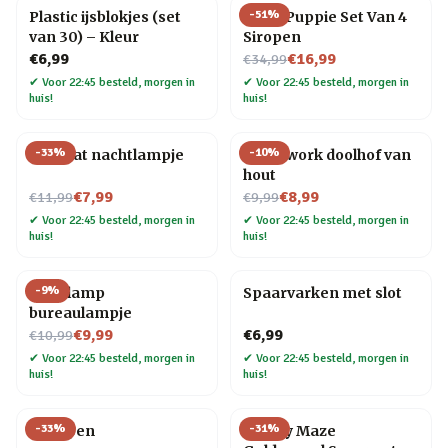
-
51
%
Plastic ijsblokjes (set
Slush Puppie Set Van 4
van 30) – Kleur
Siropen
Nu voor
€6,99
€16,99
€34,99
✔
Voor 22:45 besteld, morgen in
✔
Voor 22:45 besteld, morgen in
huis!
huis!
-
33
%
-
10
%
Mini kat nachtlampje
Teamwork doolhof van
hout
Nu voor
Nu voor
€7,99
€8,99
€11,99
€9,99
✔
Voor 22:45 besteld, morgen in
✔
Voor 22:45 besteld, morgen in
huis!
huis!
-
9
%
Gloeilamp
Spaarvarken met slot
bureaulampje
Nu voor
€9,99
€6,99
€10,99
✔
Voor 22:45 besteld, morgen in
✔
Voor 22:45 besteld, morgen in
huis!
huis!
-
33
%
-
31
%
Veer pen
Money Maze