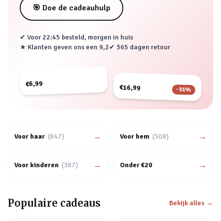
🎯 Doe de cadeauhulp
✔ Voor 22:45 besteld, morgen in huis
★ Klanten geven ons een
9,2
✔ 365 dagen retour
€6,99
€16,99
-
51
%
→
→
Voor haar
(
847
)
Voor hem
(
508
)
→
→
Voor kinderen
(
387
)
Onder €20
Populaire cadeaus
Bekijk alles →