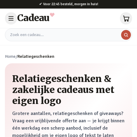
Naar hoofdinhoud
✔
Voor 22:45 besteld, morgen in huis!
Cadeau
Zoek een cadeau
Home
/
Relatiegeschenken
Relatiegeschenken &
zakelijke cadeaus met
eigen logo
Grotere aantallen, relatiegeschenken of giveaways?
Vraag een vrijblijvende offerte aan — je krijgt binnen
één werkdag een scherp aanbod, inclusief de
mogelijkheid om je eigen logo of tekst te laten